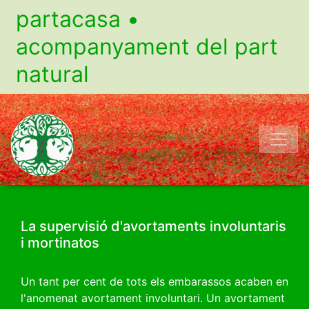
partacasa •
acompanyament del part
natural
La supervisió d'avortaments involuntaris
i mortinatos
Un tant per cent de tots els embarassos acaben en
l'anomenat avortament involuntari. Un avortament